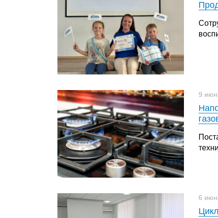
Прод
Сотр
восп
9 июн
Напо
газо
Пост
техн
6 июн
Цикл