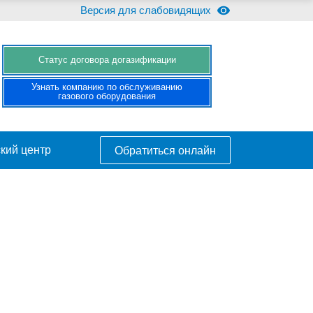
Версия для слабовидящих
Cтатус договора догазификации
Узнать компанию по обслуживанию
газового оборудования
кий центр
Обратиться онлайн