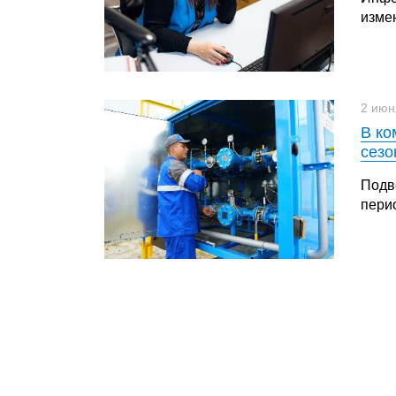
изме
2 июн
В ко
сезо
Подв
перио