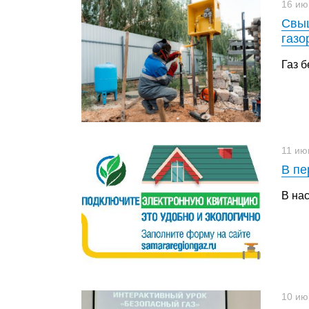
16 ию
Свыш
газо
Газ б
11 ию
В пе
В на
10 ию