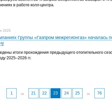
нениях в работе колл-центра.
я 2025
мпаниях Группы «Газпром межрегионгаз» началась п
ну
едены итоги прохождения предыдущего отопительного сезон
ду 2025–2026 гг.
...
...
1
21
22
23
24
25
76