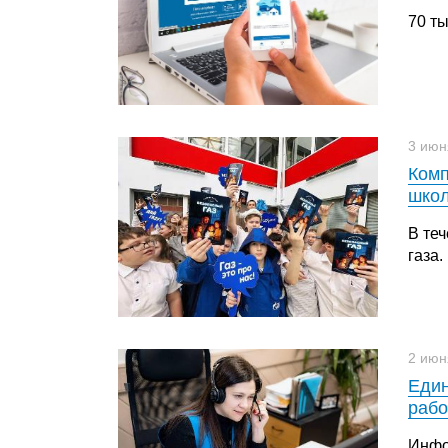
70 т
3 июн
Комп
школ
В те
газа.
2 июн
Един
раб
Инфо