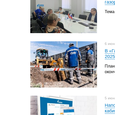
газо
Тема
6 июн
В «Г
2025
План
окон
5 июн
Напо
каби