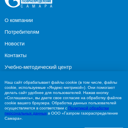
О компании
Потребителям
Новости
Контакты
Учебно-методический центр
Наш сайт обрабатывает файлы cookie (в том числе, файлы
г. Жигулевск, ул. Никитинская, 1
cookie, используемые «Яндекс-метрикой»). Они помогают
делать сайт удобнее для пользователей. Нажав кнопку
8 (84862) 2-00-40
«Соглашаюсь», вы даете свое согласие на обработку файлов
cookie вашего браузера. Обработка данных пользователей
info@63gaz.ru
осуществляется в соответствии с
Политикой обработки
персональных данных
в ООО «Газпром газораспределение
Узнать статус договора о догазификации можно
Самара».
по телефону: