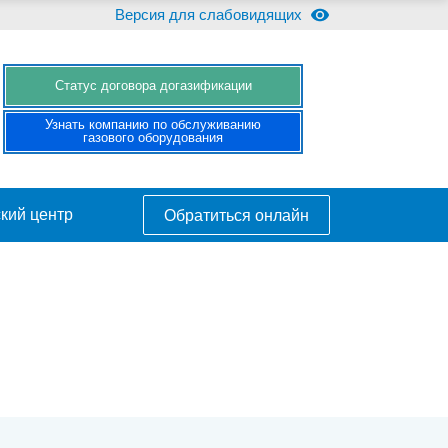
Версия для слабовидящих
Cтатус договора догазификации
Узнать компанию по обслуживанию
газового оборудования
кий центр
Обратиться онлайн