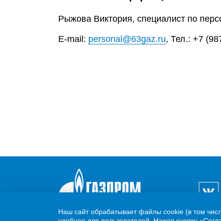
Рыжова Виктория, специалист по перс
E-mail:
personal@63gaz.ru
, Тел.: +7 (9
Наш сайт обрабатывает файлы cookie (в том чис
удобнее для пользователей. Нажав кнопку «Согла