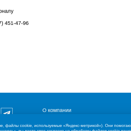
оналу
87) 451-47-96
О компании
Потребителям
ле, файлы cookie, используемые «Яндекс-метрикой»). Они помогаю
шаюсь», вы даете свое согласие на обработку файлов cookie ваше