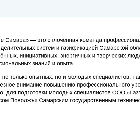
ие Самара» — это сплочённая команда профессионал
еделительных систем и газификацией Самарской обла
ённых, инициативных, энергичных и творческих люд
сиональных знаний и опыта.
ы не только опытных, но и молодых специалистов, н
ьезное внимание повышению профессионального уров
го, для подготовки молодых специалистов ООО «Га
сом Поволжъя Самарским государственным техничес