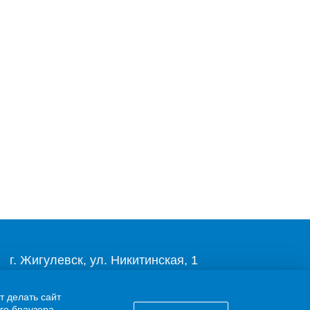
г. Жигулевск, ул. Никитинская, 1
8 (84862) 2-00-40
т делать сайт
го браузера.