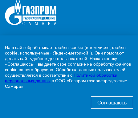
О компании
Наш сайт обрабатывает файлы cookie (в том числе, файлы
Потребителям
cookie, используемые «Яндекс-метрикой»). Они помогают
делать сайт удобнее для пользователей. Нажав кнопку
Новости
«Соглашаюсь», вы даете свое согласие на обработку файлов
cookie вашего браузера. Обработка данных пользователей
осуществляется в соответствии с
Политикой обработки
Контакты
персональных данных
в ООО «Газпром газораспределение
Самара».
Учебно-методический центр
Соглашаюсь
г. Жигулевск, ул. Никитинская, 1
8 (84862) 2-00-40
info@63gaz.ru