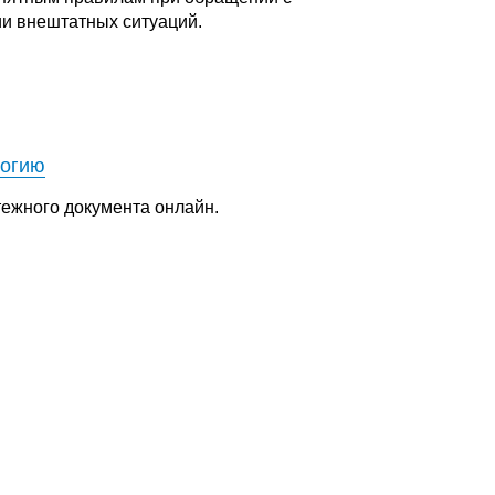
ии внештатных ситуаций.
логию
тежного документа онлайн.