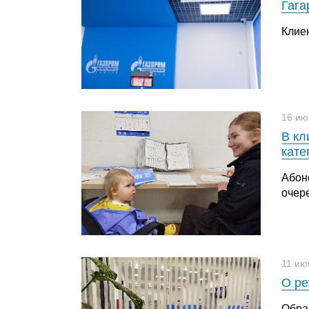
Гага
Клиен
16 ию
В кл
кате
Абон
очер
11 ию
О ре
Обра