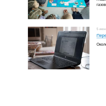
газо
5 июн
Пере
Окол