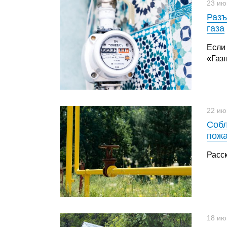
23 ию
Разъ
газа
Если
«Газ
22 ию
Собл
пожа
Расс
18 ию