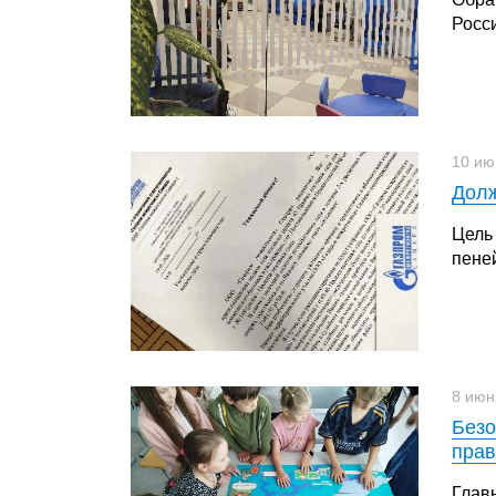
Росс
10 ию
Долж
Цель
пеней
8 июн
Безо
прав
Глав