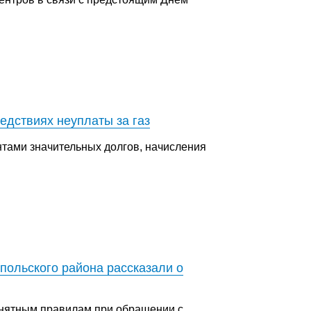
едствиях неуплаты за газ
тами значительных долгов, начисления
польского района рассказали о
онятным правилам при обращении с