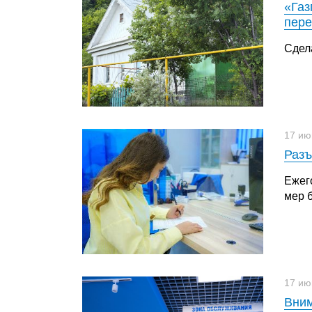
«Газ
пере
Сдел
17 ию
Разъ
Ежег
мер б
17 ию
Вним