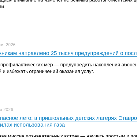
ии.
ня 2026
никам направлено 25 тысяч предупреждений о посл
 профилактических мер — предупредить накопления абонен
 и избежать ограничений оказания услуг.
я 2026
пасное лето: в пришкольных детских лагерях Ставро
илах использования газа
ная миссия познавательных встреч — научить простым и п