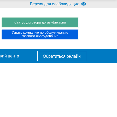
Версия для слабовидящих
Cтатус договора догазификации
Узнать компанию по обслуживанию
газового оборудования
кий центр
Обратиться онлайн