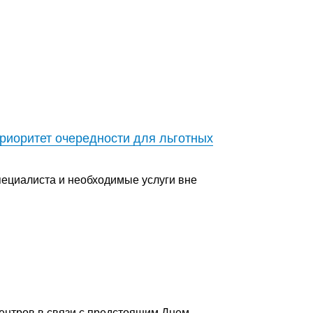
приоритет очередности для льготных
пециалиста и необходимые услуги вне
ентров в связи с предстоящим Днем