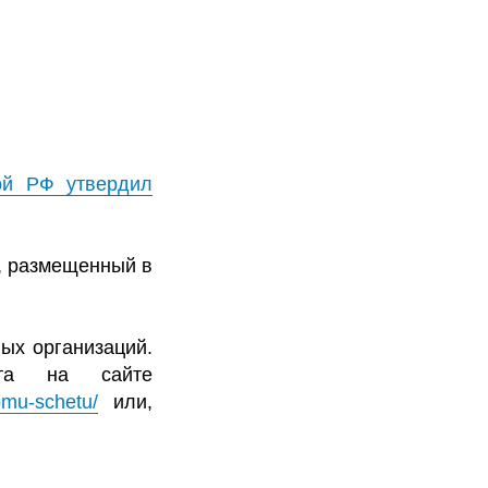
ой РФ утвердил
т, размещенный в
ых организаций.
та на сайте
omu-schetu/
или,