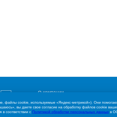
О компании
ле, файлы cookie, используемые «Яндекс-метрикой»). Они помогаю
Потребителям
шаюсь», вы даете свое согласие на обработку файлов cookie ваше
 в соответствии с
Политикой обработки персональных данных
в О
Новости