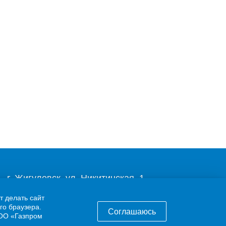
г. Жигулевск, ул. Никитинская, 1
8 (84862) 2-00-40
т делать сайт
го браузера.
Соглашаюсь
info@63gaz.ru
ОО «Газпром