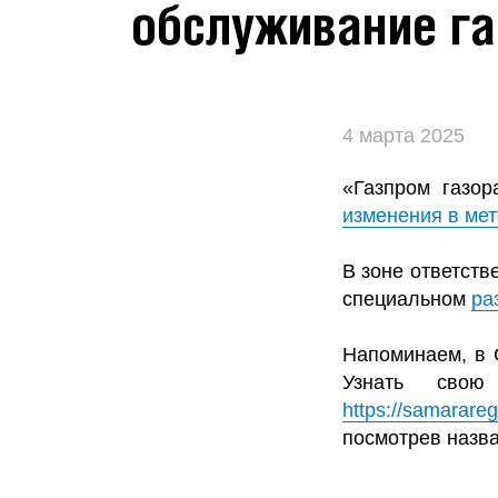
обслуживание га
4 марта 2025
«Газпром газо
изменения в ме
В зоне ответств
специальном
ра
Напоминаем, в 
Узнать сво
https://samarare
посмотрев назва