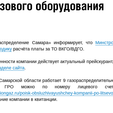
зового оборудования
распределение Самара» информирует, что
Минстр
тодику
расчёта платы за ТО ВКГО/ВДГО.
енности компании действует актуальный прейскуран
зделе сайта
.
Самарской области работает 9 газораспределительн
ю ГРО можно по номеру лицевого сче
giongaz.ru/poisk-obsluzhivayushchey-kompanii-po-litsev
ние компании в квитанции.