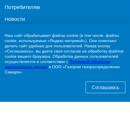
Потребителям
Новости
Контакты
Наш сайт обрабатывает файлы cookie (в том числе, файлы
cookie, используемые «Яндекс-метрикой»). Они помогают
Учебно-методический центр
делать сайт удобнее для пользователей. Нажав кнопку
«Соглашаюсь», вы даете свое согласие на обработку файлов
cookie вашего браузера. Обработка данных пользователей
г. Жигулевск, ул. Никитинская, 1
осуществляется в соответствии с
Политикой обработки
персональных данных
в ООО «Газпром газораспределение
8 (84862) 2-00-40
Самара».
info@63gaz.ru
Соглашаюсь
Узнать статус договора о догазификации можно
по телефону:
8 (84862) 2-00-40 доб. 192