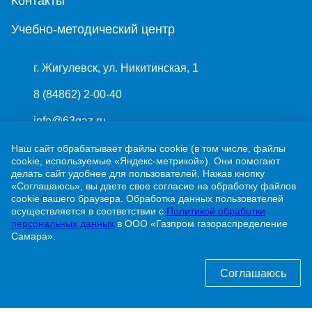
Контакты
Учебно-методический центр
г. Жигулевск, ул. Никитинская, 1
8 (84862) 2-00-40
info@63gaz.ru
Узнать статус договора о догазификации можно
Наш сайт обрабатывает файлы cookie (в том числе, файлы
cookie, используемые «Яндекс-метрикой»). Они помогают
по телефону:
делать сайт удобнее для пользователей. Нажав кнопку
«Соглашаюсь», вы даете свое согласие на обработку файлов
8 (84862) 2-00-40 доб. 192
cookie вашего браузера. Обработка данных пользователей
осуществляется в соответствии с
Политикой обработки
персональных данных
в ООО «Газпром газораспределение
Самара».
Соглашаюсь
ПАО «Газпром»
ООО «Газпром межрегионгаз»