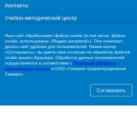
Контакты
Учебно-методический центр
г. Жигулевск, ул. Никитинская, 1
Наш сайт обрабатывает файлы cookie (в том числе, файлы
cookie, используемые «Яндекс-метрикой»). Они помогают
8 (84862) 2-00-40
делать сайт удобнее для пользователей. Нажав кнопку
«Соглашаюсь», вы даете свое согласие на обработку файлов
cookie вашего браузера. Обработка данных пользователей
info@63gaz.ru
осуществляется в соответствии с
Политикой обработки
персональных данных
в ООО «Газпром газораспределение
Узнать статус договора о догазификации можно
Самара».
по телефону:
8 (84862) 2-00-40 доб. 192
Соглашаюсь
ПАО «Газпром»
ООО «Газпром межрегионгаз»