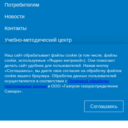
Потребителям
Новости
Контакты
Учебно-методический центр
Наш сайт обрабатывает файлы cookie (в том числе, файлы
г. Жигулевск, ул. Никитинская, 1
cookie, используемые «Яндекс-метрикой»). Они помогают
делать сайт удобнее для пользователей. Нажав кнопку
8 (84862) 2-00-40
«Соглашаюсь», вы даете свое согласие на обработку файлов
cookie вашего браузера. Обработка данных пользователей
info@63gaz.ru
осуществляется в соответствии с
Политикой обработки
персональных данных
в ООО «Газпром газораспределение
Узнать статус договора о догазификации можно
Самара».
по телефону:
8 (84862) 2-00-40 доб. 192
Соглашаюсь