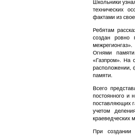
Школьники узнал
технических ос
фактами из сво
Ребятам расска
создан ровно 
межрегионгаз».
Огнями памяти
«Газпром». На 
расположении, 
памяти.
Всего представ
постоянного и н
поставляющих г
учетом делени
краеведческих м
При создании 