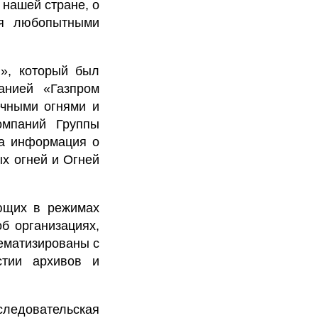
 нашей стране, о
лся любопытными
ы», который был
анией «Газпром
ечными огнями и
омпаний Группы
а информация о
х огней и Огней
ающих в режимах
б организациях,
ематизированы с
стии архивов и
ледовательская