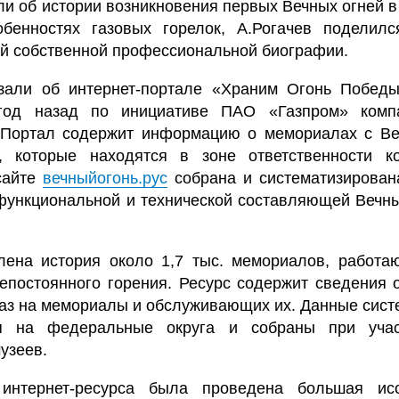
и об истории возникновения первых Вечных огней в
обенностях газовых горелок, А.Рогачев подели
ей собственной профессиональной биографии.
зали об интернет-портале «Храним Огонь Побед
год назад по инициативе ПАО «Газпром» комп
 Портал содержит информацию о мемориалах с В
, которые находятся в зоне ответственности к
сайте
вечныйогонь.рус
собрана и систематизирован
функциональной и технической составляющей Вечны
лена история около 1,7 тыс. мемориалов, работ
епостоянного горения. Ресурс содержит сведения о
аз на мемориалы и обслуживающих их. Данные сист
я на федеральные округа и собраны при уча
узеев.
интернет-ресурса была проведена большая исс