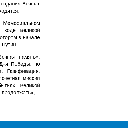
создания Вечных
ходятся.
о Мемориальном
в ходе Великой
котором в начале
 Путин.
ечная память»,
 Дня Победы, по
. Газификация,
почетная миссия
бытиях Великой
продолжать», -