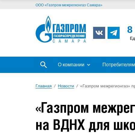
ООО «Газпром межрегионгаз Самара»
8
Ед
О компании
Потребителям
Главная
/
Новости
/
«Газпром межрегионгаз» 
«Газпром межрег
на ВДНХ для шк