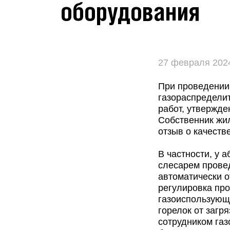
оборудования
27 февраля 202
При проведении
газораспредели
работ, утвержде
Собственник жил
отзыв о качеств
В частности, у 
слесарем прове
автоматически о
регулировка про
газоиспользующе
горелок от загр
сотрудником газ