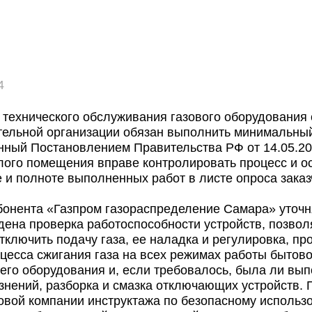
4
 технического обслуживания газового оборудования
тельной организации обязан выполнить минимальны
нный Постановлением Правительства РФ от 14.05.20
ого помещения вправе контролировать процесс и ос
е и полноте выполненных работ в листе опроса заказч
абонента «Газпром газораспределение Самара» уточ
дена проверка работоспособности устройств, позво
тключить подачу газа, ее наладка и регулировка, пр
цесса сжигания газа на всех режимах работы бытово
го оборудования и, если требовалось, была ли вып
язнений, разборка и смазка отключающих устройств.
овой компании инструктажа по безопасному использ