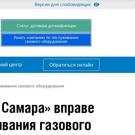
Версия для слабовидящих
Cтатус договора догазификации
Узнать компанию по обслуживанию
газового оборудования
кий центр
Обратиться онлайн
уживания газового оборудования
 Самара» вправе
ивания газового