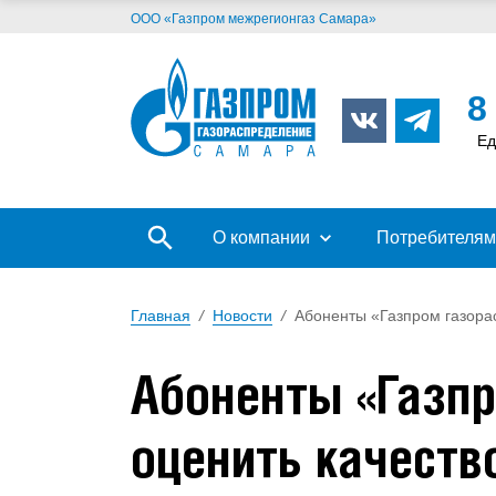
ООО «Газпром межрегионгаз Самара»
8
Ед
О компании
Потребителям
Главная
/
Новости
/
Абоненты «Газпром газора
Абоненты «Газпр
оценить качеств