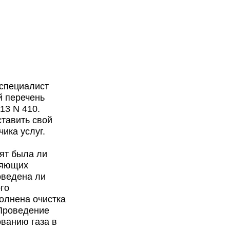
 специалист
й перечень
13 N 410.
тавить свой
ика услуг.
нят была ли
ляющих
оведена ли
го
олнена очистка
 Проведение
ованию газа в