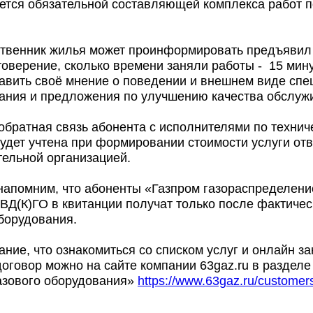
ется обязательной составляющей комплекса работ п
бственник жилья может проинформировать предъявил
оверение, сколько времени заняли работы - 15 мин
тавить своё мнение о поведении и внешнем виде спе
чания и предложения по улучшению качества обслу
обратная связь абонента с исполнителями по технич
удет учтена при формировании стоимости услуги от
тельной организацией.
напомним, что абоненты «Газпром газораспределени
 ВД(К)ГО в квитанции получат только после фактиче
борудования.
ие, что ознакомиться со списком услуг и онлайн за
оговор можно на сайте компании 63gaz.ru в разделе
азового оборудования»
https://www.63gaz.ru/customers