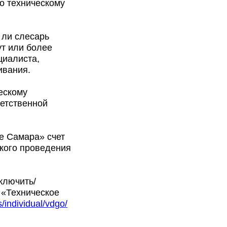
о техническому
 ли слесарь
ут или более
циалиста,
живания.
ескому
ветственной
е Самара» счет
ского проведения
ключить/
 «Техническое
/individual/vdgo/