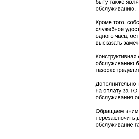
быту также явля
обслуживанию.
Кроме того, со
служебное удост
одного часа, ос
высказать заме
Конструктивная 
обслуживанию б
газораспредели
Дополнительно 
на оплату за ТО
обслуживания о
Обращаем вниман
перезаключить д
обслуживание г