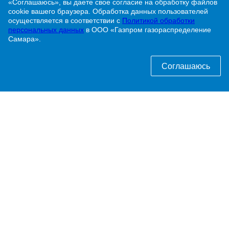
«Соглашаюсь», вы даете свое согласие на обработку файлов
cookie вашего браузера. Обработка данных пользователей
г. Жигулевск, ул. Никитинская, 1
осуществляется в соответствии с
Политикой обработки
персональных данных
в ООО «Газпром газораспределение
Самара».
8 (84862) 2-00-40
info@63gaz.ru
Соглашаюсь
Узнать статус договора о догазификации можно
по телефону:
8 (84862) 2-00-40 доб. 192
ПАО «Газпром»
ООО «Газпром межрегионгаз»
Политика обработки персональных данных