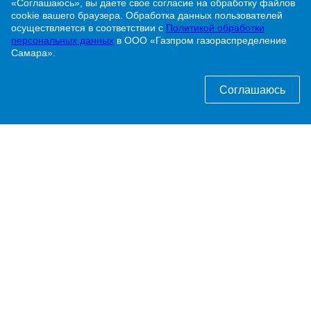
«Соглашаюсь», вы даете свое согласие на обработку файлов
cookie вашего браузера. Обработка данных пользователей
г. Жигулевск, ул. Никитинская, 1
осуществляется в соответствии с
Политикой обработки
персональных данных
в ООО «Газпром газораспределение
Самара».
8 (84862) 2-00-40
info@63gaz.ru
Соглашаюсь
Узнать статус договора о догазификации можно
по телефону:
8 (84862) 2-00-40 доб. 192
ПАО «Газпром»
ООО «Газпром межрегионгаз»
Политика обработки персональных данных