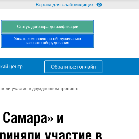
Версия для слабовидящих
Cтатус договора догазификации
Узнать компанию по обслуживанию
газового оборудования
кий центр
Обратиться онлайн
няли участие в двухдневном тренинге–
 Самара» и
риняли участие в