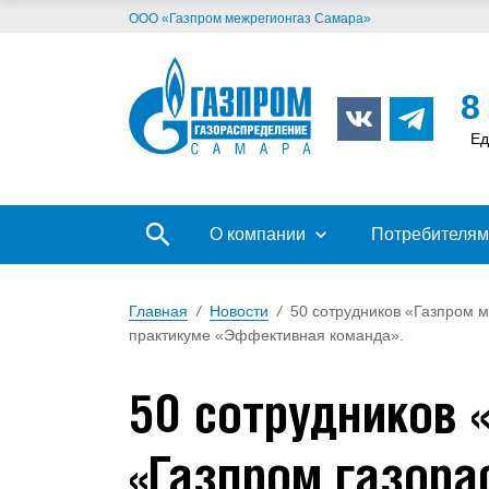
ООО «Газпром межрегионгаз Самара»
8
Ед
О компании
Потребителям
Главная
/
Новости
/
50 сотрудников «Газпром 
практикуме «Эффективная команда».
50 сотрудников 
«Газпром газора