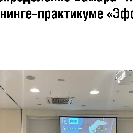
енинге–практикуме «Эф