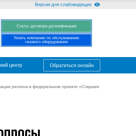
Версия для слабовидящих
Cтатус договора догазификации
Узнать компанию по обслуживанию
газового оборудования
кий центр
Обратиться онлайн
кации региона в федеральном проекте «Старшее
вопросы