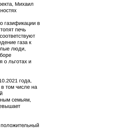
оекта, Михаил
ностях
по газификации в
топят печь
 соответствуют
дение газа к
илые люди,
сборе
 о льготах и
0.2021 года,
в том числе на
й
тным семьям,
ревышает
ь положительный