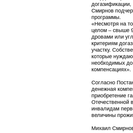
догазификации, 
Смирнов подчер
программы.
«Несмотря на то
целом – свыше 9
дровами или угл
критериям догаз
участку. Собст
которые нуждаю
необходимых док
компенсациях».
Согласно Постан
денежная компен
приобретение га
Отечественной 
инвалидам перв
величины прожит
Михаил Смирнов