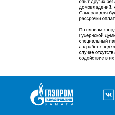
опыт других рег
домовладений. 
Самара» для бу
рассрочки оплат
По словам коор
Губернской Дум
специальный па
а к работе подк
случае отсутств
содействие в и