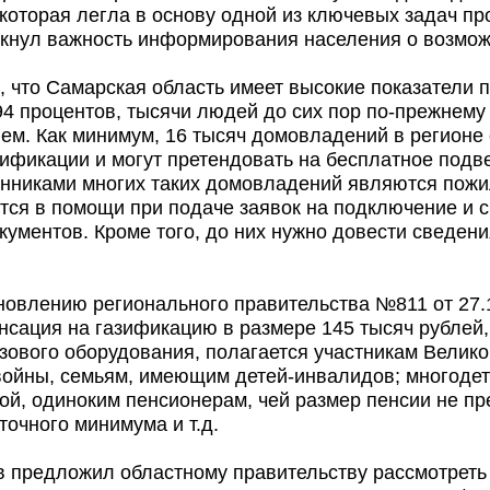
которая легла в основу одной из ключевых задач пр
кнул важность информирования населения о возмож
, что Самарская область имеет высокие показатели 
4 процентов, тысячи людей до сих пор по-прежнему 
ем. Как минимум, 16 тысяч домовладений в регионе
ификации и могут претендовать на бесплатное подве
венниками многих таких домовладений являются пож
тся в помощи при подаче заявок на подключение и 
ументов. Кроме того, до них нужно довести сведения
овлению регионального правительства №811 от 27.1
сация на газификацию в размере 145 тысяч рублей, 
зового оборудования, полагается участникам Велико
войны, семьям, имеющим детей-инвалидов; многоде
ой, одиноким пенсионерам, чей размер пенсии не п
очного минимума и т.д.
 предложил областному правительству рассмотрет