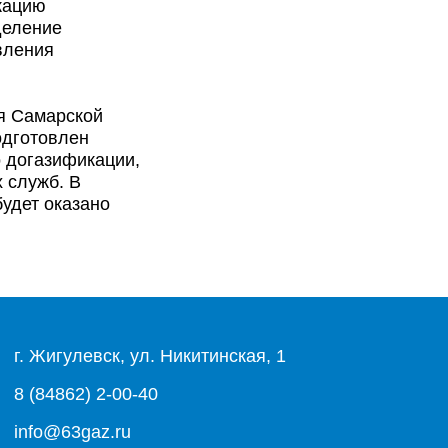
кацию
деление
вления
ля Самарской
одготовлен
 догазификации,
 служб. В
удет оказано
г. Жигулевск, ул. Никитинская, 1
8 (84862) 2-00-40
info@63gaz.ru