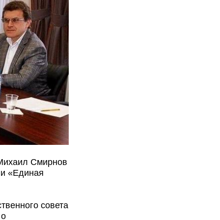
Михаил Смирнов
ии «Единая
твенного совета
 о