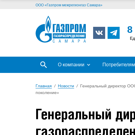
ООО «Газпром межрегионгаз Самара»
8
Ед
О компании
Потребителям
Главная
/
Новости
/
Генеральный директор ООО
поколение»
Генеральный дир
газораспределен