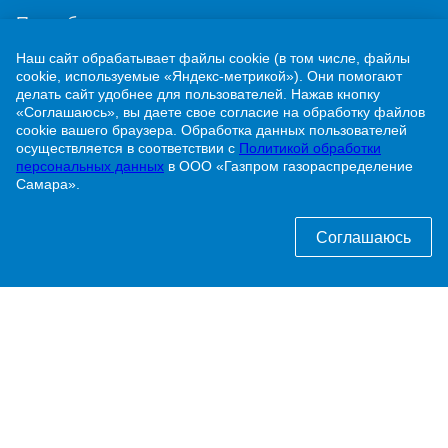
Потребителям
Наш сайт обрабатывает файлы cookie (в том числе, файлы
Новости
cookie, используемые «Яндекс-метрикой»). Они помогают
делать сайт удобнее для пользователей. Нажав кнопку
Контакты
«Соглашаюсь», вы даете свое согласие на обработку файлов
cookie вашего браузера. Обработка данных пользователей
Учебно-методический центр
осуществляется в соответствии с
Политикой обработки
персональных данных
в ООО «Газпром газораспределение
Самара».
г. Жигулевск, ул. Никитинская, 1
Соглашаюсь
8 (84862) 2-00-40
info@63gaz.ru
Узнать статус договора о догазификации можно
по телефону:
8 (84862) 2-00-40 доб. 192