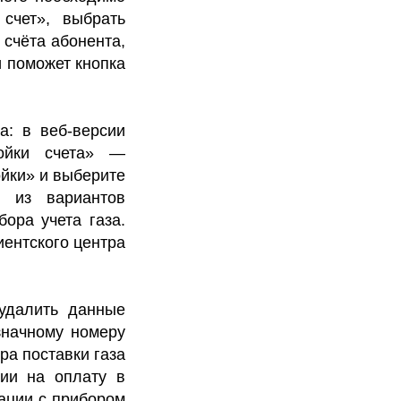
счет», выбрать
счёта абонента,
и поможет кнопка
а: в веб-версии
ойки счета» —
йки» и выберите
н из вариантов
ора учета газа.
иентского центра
 удалить данные
значному номеру
ра поставки газа
ции на оплату в
ации с прибором