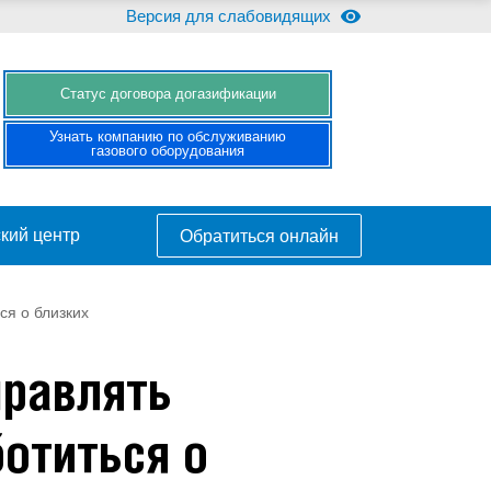
Версия для слабовидящих
Cтатус договора догазификации
Узнать компанию по обслуживанию
газового оборудования
кий центр
Обратиться онлайн
ся о близких
правлять
отиться о