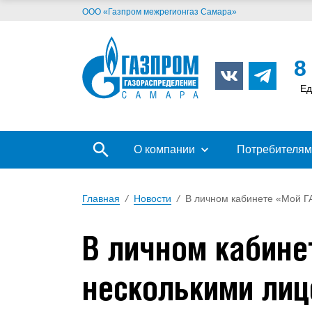
ООО «Газпром межрегионгаз Самара»
8
Ед
О компании
Потребителям
Главная
/
Новости
/
В личном кабинете «Мой ГА
В личном кабине
несколькими лиц