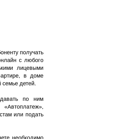
оненту получать
онлайн с любого
лькими лицевыми
вартире, в доме
 семье детей.
едавать по ним
 «Автоплатеж»,
стам или подать
нете необходимо