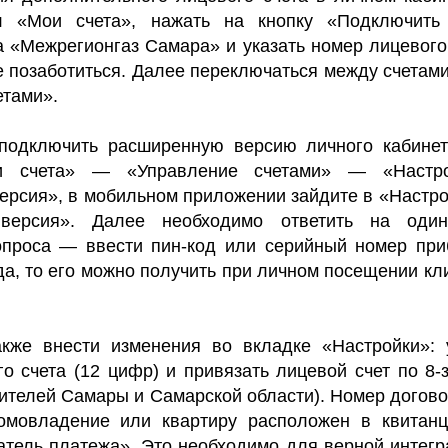
л «Мои счета», нажать на кнопку «Подключить 
 «Межрегионгаз Самара» и указать номер лицевого 
е позаботиться. Далее переключаться между счетам
етами».
подключить расширенную версию личного кабинет
и счета» — «Управление счетами» — «Настр
ерсия», в мобильном приложении зайдите в «Настро
версия». Далее необходимо ответить на оди
опроса — ввести пин-код или серийный номер приб
да, то его можно получить при личном посещении кл
кже внести изменения во вкладке «Настройки»:
о счета (12 цифр) и привязать лицевой счет по 8-
ителей Самары и Самарской области). Номер догово
омовладение или квартиру расположен в квитан
атель платежа». Это необходимо для верной интегр