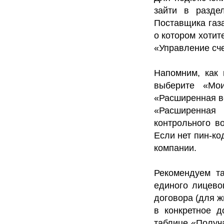
зайти в разде
Поставщика газа
о котором хотит
«Управление сч
Напомним, как 
выберите «Мо
«Расширенная в
«Расширенная 
контрольного в
Если нет пин-ко
компании.
Рекомендуем та
единого лицевог
договора (для ж
в конкретное д
таблице «Получ