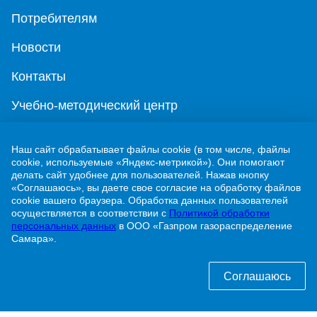
Потребителям
Новости
Контакты
Учебно-методический центр
г. Жигулевск, ул. Никитинская, 1
Наш сайт обрабатывает файлы cookie (в том числе, файлы
cookie, используемые «Яндекс-метрикой»). Они помогают
8 (84862) 2-00-40
делать сайт удобнее для пользователей. Нажав кнопку
«Соглашаюсь», вы даете свое согласие на обработку файлов
info@63gaz.ru
cookie вашего браузера. Обработка данных пользователей
осуществляется в соответствии с
Политикой обработки
Узнать статус договора о догазификации можно
персональных данных
в ООО «Газпром газораспределение
Самара».
по телефону:
8 (84862) 2-00-40 доб. 192
Соглашаюсь