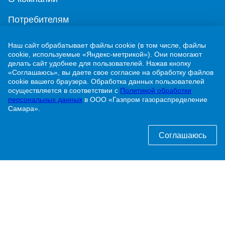
Потребителям
Новости
Наш сайт обрабатывает файлы cookie (в том числе, файлы
cookie, используемые «Яндекс-метрикой»). Они помогают
Контакты
делать сайт удобнее для пользователей. Нажав кнопку
«Соглашаюсь», вы даете свое согласие на обработку файлов
Учебно-методический центр
cookie вашего браузера. Обработка данных пользователей
осуществляется в соответствии с
Политикой обработки
персональных данных
в ООО «Газпром газораспределение
Самара».
г. Жигулевск, ул. Никитинская, 1
8 (84862) 2-00-40
Соглашаюсь
info@63gaz.ru
Узнать статус договора о догазификации можно
по телефону:
8 (84862) 2-00-40 доб. 192