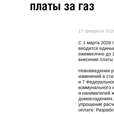
платы за газ
17 февраля 202
С 1 марта 2026 
вводится едины
ежемесячно до 1
внесения платы 
Нововведения ре
изменений в ста
и 7 Федерально
коммунального х
и нанимателей ж
домовладениях.
упрощение расче
оплате. Разрабо