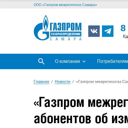
ООО «Газпром межрегионгаз Самара»
8
Ед
О компании
Потребителям
Главная
/
Новости
/
«Газпром межрегионгаз Са
«Газпром межре
абонентов об из