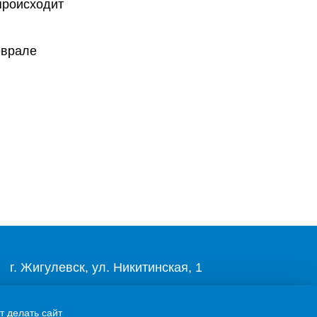
происходит
еврале
г. Жигулевск, ул. Никитинская, 1
8 (84862) 2-00-40
т делать сайт