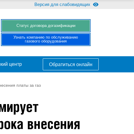
Версия для слабовидящих
Cтатус договора догазификации
Узнать компанию по обслуживанию
газового оборудования
кий центр
Обратиться онлайн
есения платы за газ
мирует
рока внесения