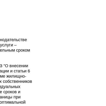
онодательстве
услуги –
дельным сроком
З "О внесении
ции и статьи 6
еме жилищно-
х собственников
видуальных
е сроков и
таницы при
 оптимальной