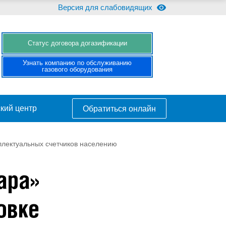
Версия для слабовидящих
Cтатус договора догазификации
Узнать компанию по обслуживанию
газового оборудования
кий центр
Обратиться онлайн
ллектуальных счетчиков населению
ара»
овке