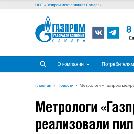
ООО «Газпром межрегионгаз Самара»
8
Ед
О компании
Потребителям
Главная
/
Новости
/
Метрологи «Газпром межре
Метрологи «Газп
реализовали пил