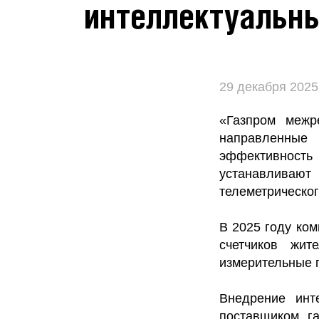
интеллектуальн
29 декабря 2025
«Газпром межр
направленные 
эффективность
устанавливаю
телеметрическог
В 2025 году ком
счетчиков жит
измерительные 
Внедрение инт
поставщиком г