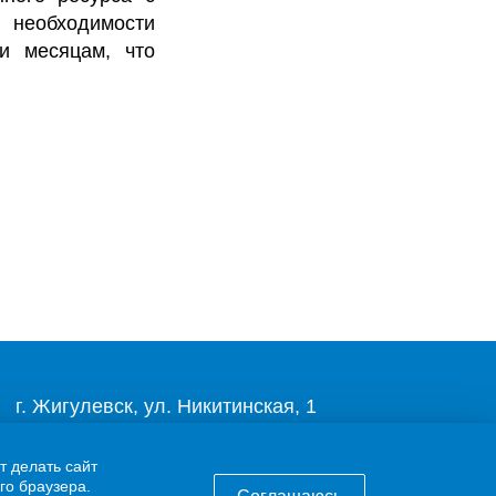
 необходимости
и месяцам, что
г. Жигулевск, ул. Никитинская, 1
8 (84862) 2-00-40
т делать сайт
го браузера.
info@63gaz.ru