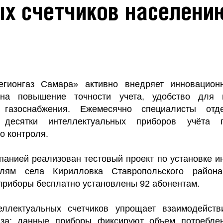
ых счетчиков населени
егионгаз Самара» активно внедряет инновационн
на повышение точности учета, удобство для 
 газоснабжения. Ежемесячно специалисты отд
т десятки интеллектуальных приборов учёта 
о контроля.
панией реализован тестовый проект по установке и
елям села Кирилловка Ставропольского район
приборы бесплатно установлены 92 абонентам.
еллектуальных счетчиков упрощает взаимодейств
аза: данные приборы фиксируют объем потреблен