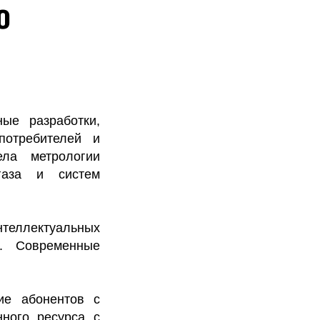
ю
ые разработки,
потребителей и
ела метрологии
газа и систем
нтеллектуальных
а. Современные
ие абонентов с
ного ресурса с