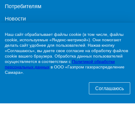
Потребителям
Новости
Контакты
Наш сайт обрабатывает файлы cookie (в том числе, файлы
cookie, используемые «Яндекс-метрикой»). Они помогают
Учебно-методический центр
делать сайт удобнее для пользователей. Нажав кнопку
«Соглашаюсь», вы даете свое согласие на обработку файлов
cookie вашего браузера. Обработка данных пользователей
г. Жигулевск, ул. Никитинская, 1
осуществляется в соответствии с
Политикой обработки
персональных данных
в ООО «Газпром газораспределение
8 (84862) 2-00-40
Самара».
info@63gaz.ru
Соглашаюсь
Узнать статус договора о догазификации можно
по телефону:
8 (84862) 2-00-40 доб. 192