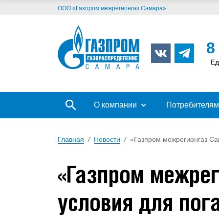
ООО «Газпром межрегионгаз Самара»
8
Ед
О компании
Потребителям
Главная
/
Новости
/
«Газпром межрегионгаз Са
«Газпром межрег
условия для пог