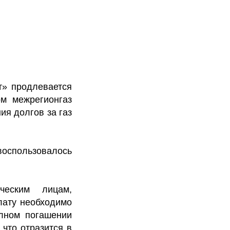
т» продлевается
м межрегионгаз
я долгов за газ
воспользовалось
ческим лицам,
лату необходимо
лном погашении
что отразится в