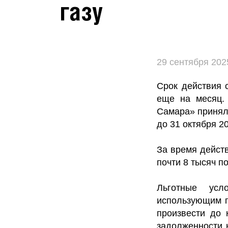
газу
29 сентября 202
Срок действия 
еще на месяц.
Самара» принял 
до 31 октября 20
За время дейст
почти 8 тысяч п
Льготные усл
использующим п
произвести до
задолженности 