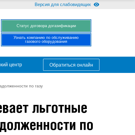
Версия для слабовидящих
Cтатус договора догазификации
Узнать компанию по обслуживанию
газового оборудования
кий центр
Обратиться онлайн
адолженности по газу
евает льготные
адолженности по