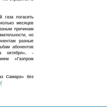
й газа погасить
сколько месяцев
разным причинам
мательности, но
онентам разные
сьбам абонентов
 октября», -
нием «Газпром
аз Самара» без
/