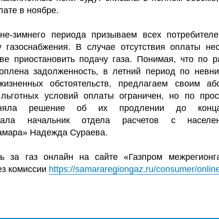
лате в ноябре.
не-зимнего периода призываем всех потребителе
у газоснабжения. В случае отсутствия оплаты не
ве приостановить подачу газа. Понимая, что по 
оплена задолженность, в летний период по невни
изненных обстоятельств, предлагаем своим аб
льготных условий оплаты ограничен, но по про
иняла решение об их продлении до конца
овала начальник отдела расчетов с населе
амара» Надежда Сураева.
ть за газ онлайн на сайте «Газпром межрегионг
ез комиссии
https://samararegiongaz.ru/consumer/online