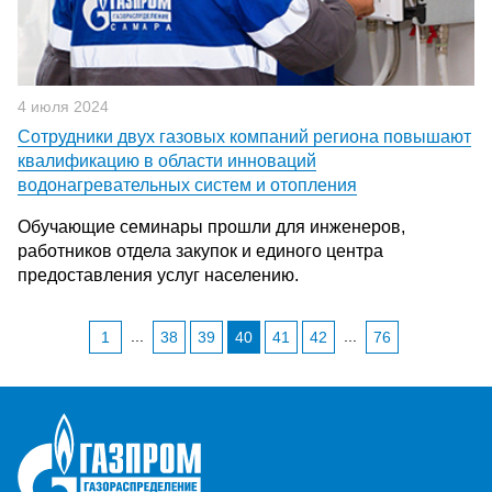
4 июля 2024
Сотрудники двух газовых компаний региона повышают
квалификацию в области инноваций
водонагревательных систем и отопления
Обучающие семинары прошли для инженеров,
работников отдела закупок и единого центра
предоставления услуг населению.
...
...
1
38
39
40
41
42
76