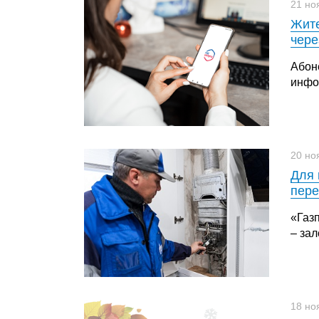
21 но
Жите
чере
Абон
инфо
20 но
Для 
пере
«Газ
– зал
18 но