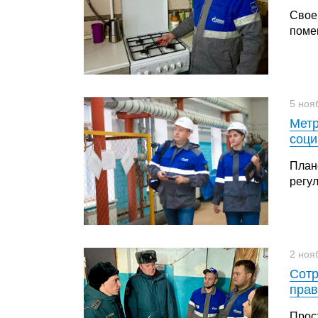
Свое
поме
5 ноя
Метр
соци
План
регу
2 ноя
Сотр
прав
Прос