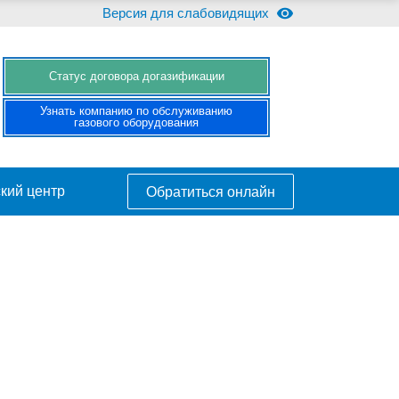
Версия для слабовидящих
Cтатус договора догазификации
Узнать компанию по обслуживанию
газового оборудования
кий центр
Обратиться онлайн