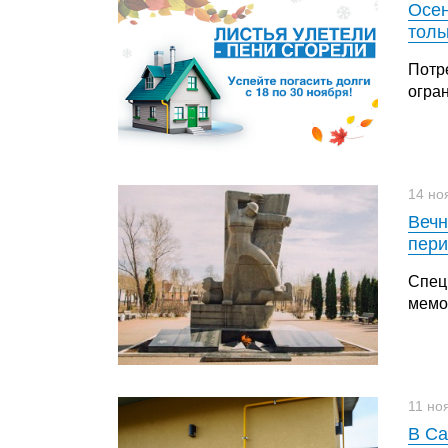
Осен
толь
Потр
огра
14 но
Вечн
пер
Спец
мемо
11 но
В Са