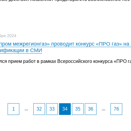
бря 2024
пром межрегионгаз» проводит конкурс «ПРО газ» на
зификации в СМИ
лся прием работ в рамках Всероссийского конкурса «ПРО га
...
...
1
32
33
34
35
36
76