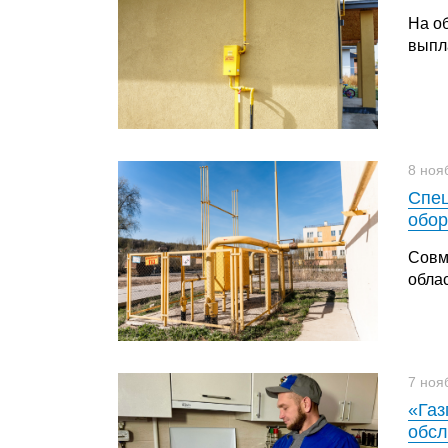
На о
выпл
8 ноя
Спец
обо
Совм
обла
7 ноя
«Газ
обсл