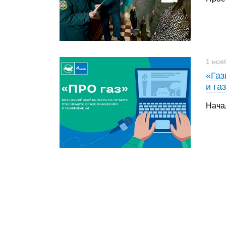
1 ноя
«Газ
и га
Нача