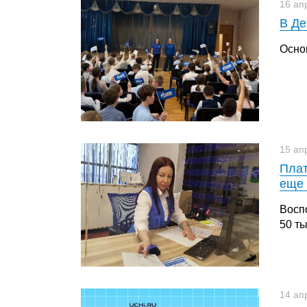
16 ап
В Де
Осно
15 ап
Плат
еще 
Восп
50 т
14 ап