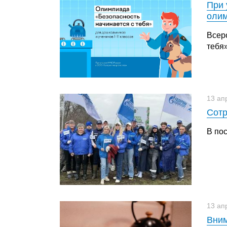
При 
олим
Всер
тебя»
13 ап
Сотр
В по
13 ап
Вним