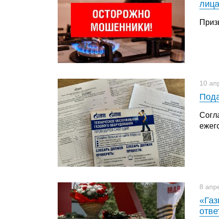
лица
Приз
10 ап
Пода
Согл
ежег
8 апр
«Газ
отве