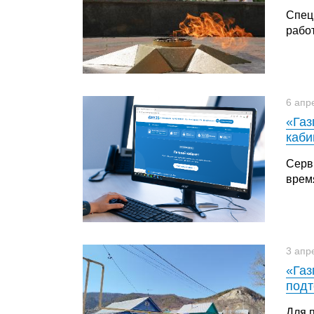
Спец
рабо
6 апр
«Газ
каби
Серв
время
3 апр
«Газ
подт
Для 