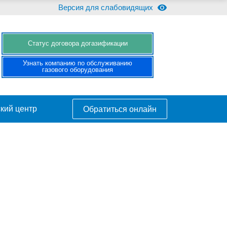
Версия для слабовидящих
Cтатус договора догазификации
Узнать компанию по обслуживанию
газового оборудования
кий центр
Обратиться онлайн