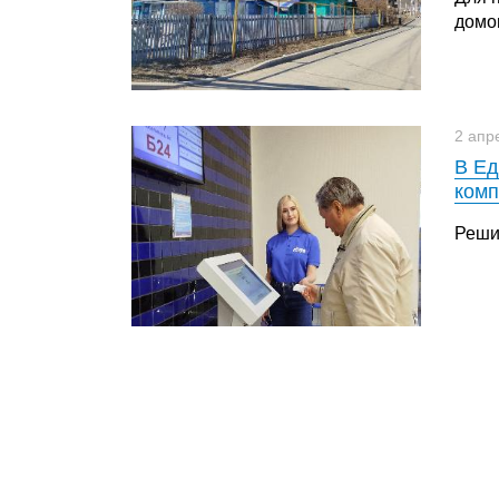
домо
2 апр
В Ед
комп
Реши