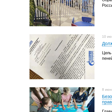
Росс
10 ию
Долж
Цель
пеней
8 июн
Безо
прав
Глав