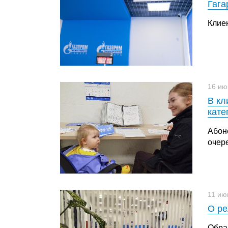
Гага
Клиен
16 ию
В кл
кате
Абон
очер
11 ию
О ре
Обра