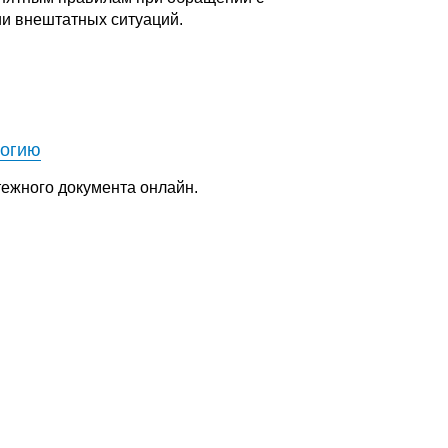
ии внештатных ситуаций.
логию
тежного документа онлайн.