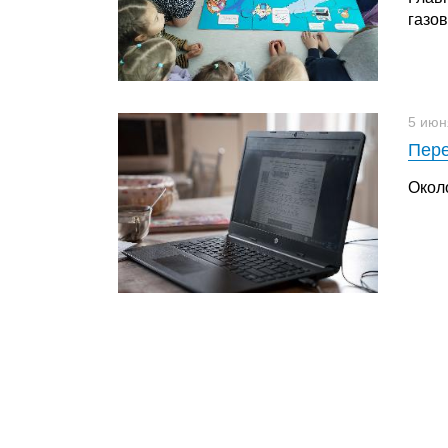
газо
5 июн
Пере
Окол