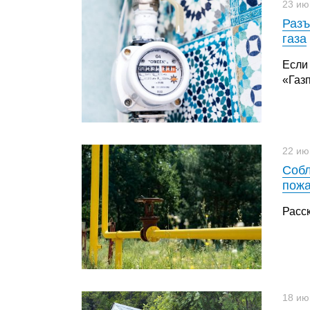
23 ию
Разъ
газа
Если
«Газ
22 ию
Собл
пожа
Расс
18 ию