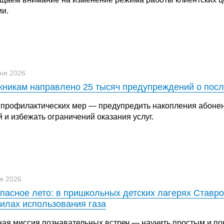
ии.
ня 2026
никам направлено 25 тысяч предупреждений о посл
 профилактических мер — предупредить накопления абонен
 и избежать ограничений оказания услуг.
я 2026
пасное лето: в пришкольных детских лагерях Ставро
илах использования газа
ная миссия познавательных встреч — научить простым и п