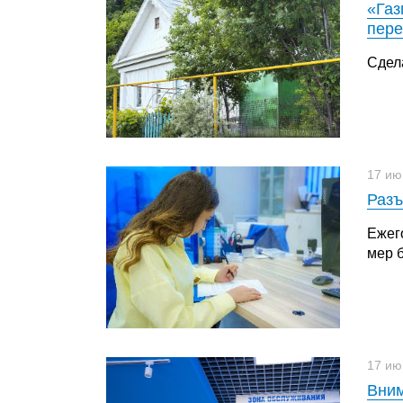
«Газ
пере
Сдел
17 ию
Разъ
Ежег
мер б
17 ию
Вним