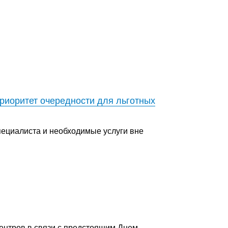
приоритет очередности для льготных
пециалиста и необходимые услуги вне
ентров в связи с предстоящим Днем