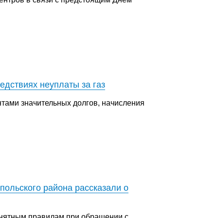
едствиях неуплаты за газ
тами значительных долгов, начисления
польского района рассказали о
онятным правилам при обращении с