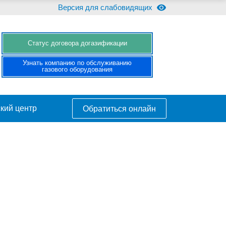
Версия для слабовидящих
Cтатус договора догазификации
Узнать компанию по обслуживанию
газового оборудования
кий центр
Обратиться онлайн