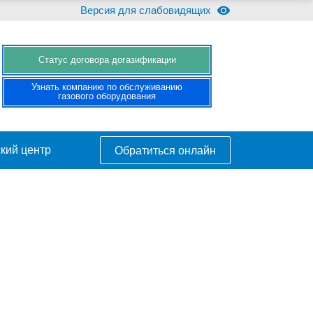
Версия для слабовидящих
Cтатус договора догазификации
Узнать компанию по обслуживанию
газового оборудования
кий центр
Обратиться онлайн