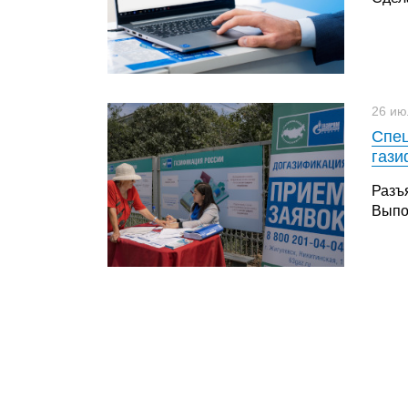
26 ию
Спец
гази
Разъ
Выпо