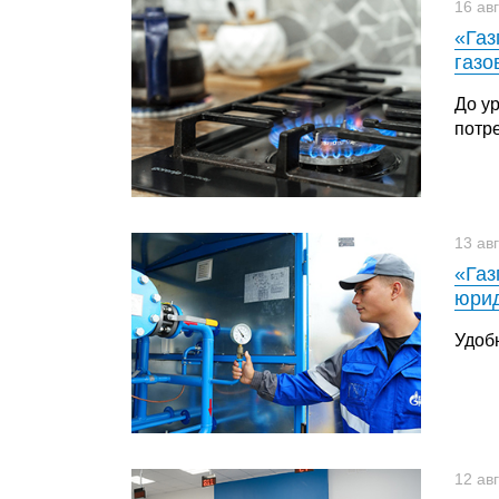
16 ав
«Газ
газо
До у
потр
13 ав
«Газ
юрид
Удоб
12 ав