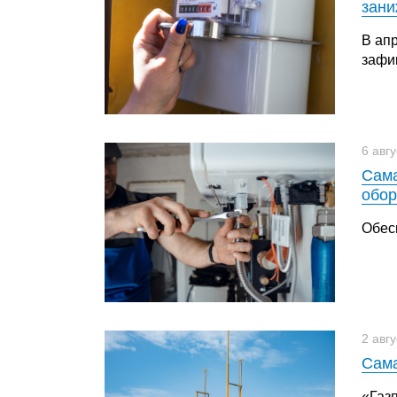
зани
В апр
зафи
6 авг
Сама
обор
Обес
2 авг
Сама
«Газ