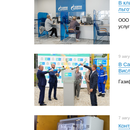
В кл
льго
ООО 
услуг
9 авг
В Са
Висл
Гази
7 авг
Конт