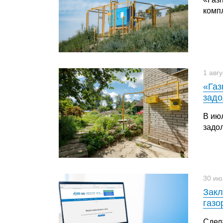
компл
1 авг
«Газ
задо
В ию
задо
30 ию
Закл
газо
Сдел