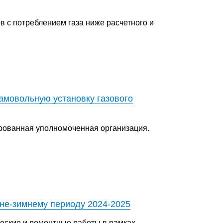
в с потреблением газа ниже расчетного и
амовольную установку газового
рованная уполномоченная организация.
нне-зимнему периоду 2024-2025
еские и ремонтные работы в рамках