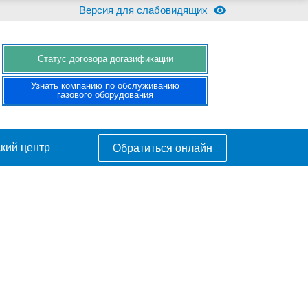
Версия для слабовидящих
Cтатус договора догазификации
Узнать компанию по обслуживанию
газового оборудования
кий центр
Обратиться онлайн