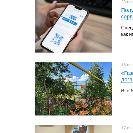
23 ию
Полу
серв
Спец
как 
18 ию
«Газ
дога
Все 
17 ию