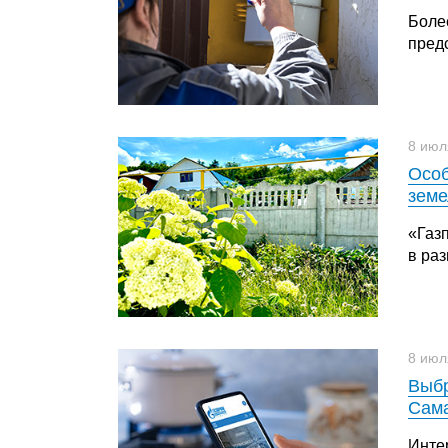
Боле
пред
8 июл
Особ
земе
«Газ
в раз
8 июл
Выбр
Сама
Интер