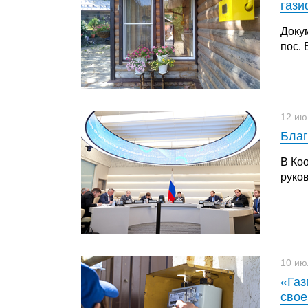
гази
Доку
пос.
12 ию
Благ
В Ко
руко
10 ию
«Газ
свое