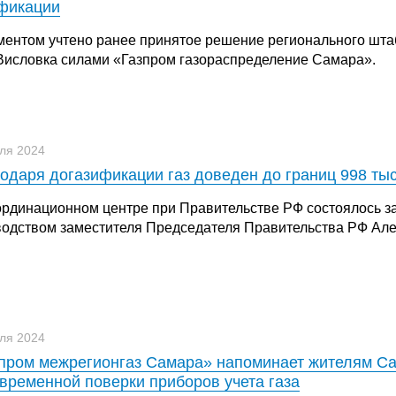
фикации
ментом учтено ранее принятое решение регионального шта
 Висловка силами «Газпром газораспределение Самара».
ля 2024
одаря догазификации газ доведен до границ 998 т
ординационном центре при Правительстве РФ состоялось з
водством заместителя Председателя Правительства РФ Але
ля 2024
пром межрегионгаз Самара» напоминает жителям Са
временной поверки приборов учета газа