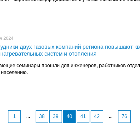
я 2024
удники двух газовых компаний региона повышают к
нагревательных систем и отопления
ающие семинары прошли для инженеров, работников отдела
г населению.
...
...
1
38
39
40
41
42
76