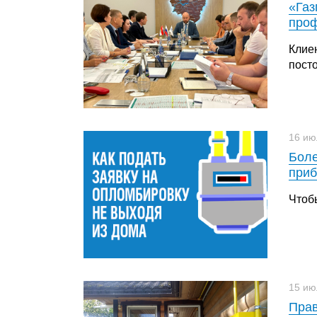
«Газ
проф
Клие
пост
16 ию
Боле
приб
Чтоб
15 ию
Прав