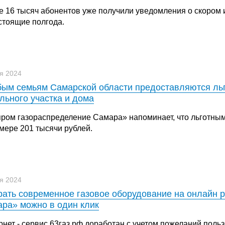
е 16 тысяч абонентов уже получили уведомления о скором и
стоящие полгода.
я 2024
ым семьям Самарской области предоставляются льг
льного участка и дома
пром газораспределение Самара» напоминает, что льготны
мере 201 тысячи рублей.
я 2024
ать современное газовое оборудование на онлайн 
ра» можно в один клик
нет - сервис 63газ.рф доработан с учетом пожеланий польз