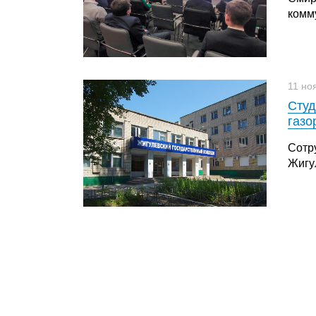
комм
11 но
Студ
газо
Сотр
Жигу