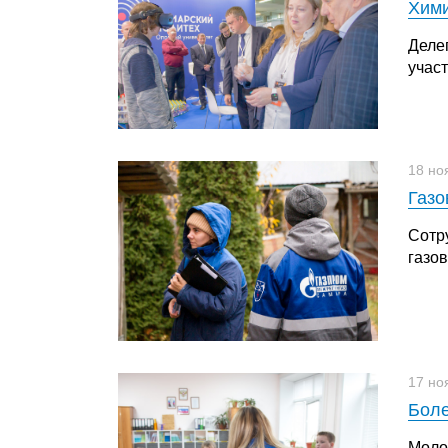
Хим
Деле
учас
18 но
Газо
Сотр
газов
17 но
Боле
Моло