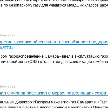
ов по безопасному газу для учащихся младших классов шко
ября 2022
рские газовики обеспечили газоснабжение предприя
ьятти»
пром газораспределение Самара» ввел в эксплуатацию газо
омической зоны (ОЭЗ) «Тольятти» для газификации комбина
ября 2022
ил Смирнов рассказал о мерах, позволивших сократ
ральный директор «Газпром межрегионгаз Самара» и «Газ
нов принял участие в дискуссионном мероприятии Министе