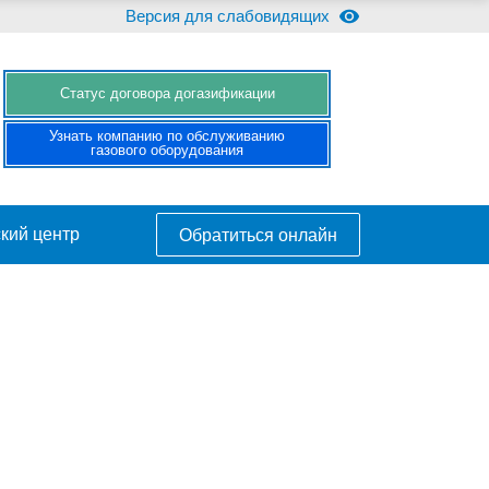
Версия для слабовидящих
Cтатус договора догазификации
Узнать компанию по обслуживанию
газового оборудования
кий центр
Обратиться онлайн