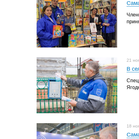
Сама
Член
приня
21 но
В се
Спец
Ягод
18 но
Сама