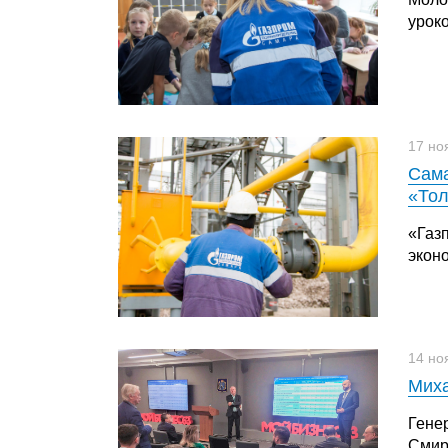
урок
17 но
Сама
«Тол
«Газ
экон
14 но
Миха
Гене
Смир