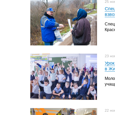
25 но
Спец
взво
Спец
Крас
23 но
Урок
в Жи
Моло
учащ
22 но