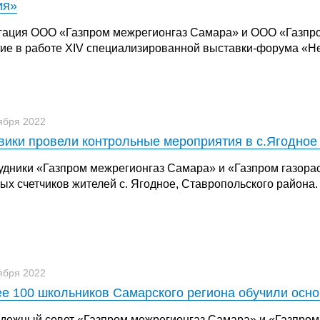
ия»
гация ООО «Газпром межрегионгаз Самара» и ООО «Газпр
тие в работе XIV специализированной выставки-форума «
ября 2022
вики провели контрольные мероприятия в с.Ягодное
удники «Газпром межрегионгаз Самара» и «Газпром газор
ых счетчиков жителей с. Ягодное, Ставропольского района.
ября 2022
е 100 школьников Самарского региона обучили осно
дежный совет «Газпром межрегионгаз Самара» и «Газпром