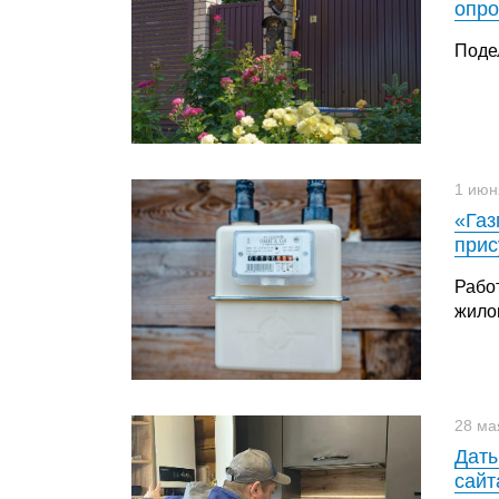
опро
Поде
1 июн
«Газ
прис
Рабо
жило
28 ма
Даты
сайт