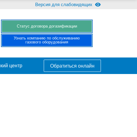
Версия для слабовидящих
Cтатус договора догазификации
Узнать компанию по обслуживанию
газового оборудования
кий центр
Обратиться онлайн