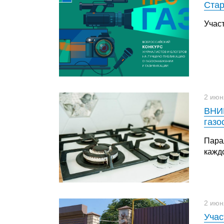
Стар
Учас
2 июн
ВНИМ
газо
Пара
кажд
2 июн
Учас