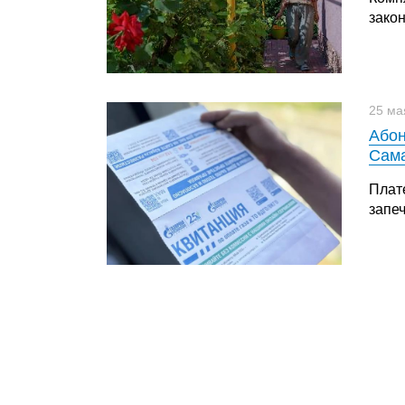
зако
25 ма
Абон
Сама
Плат
запе