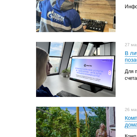
Инфо
27 ма
В ли
поза
Для 
счета
26 ма
Комп
дома
Комп