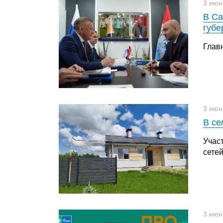
3 июн
В Са
губе
Глав
3 июн
В се
Учас
сетей
3 июн