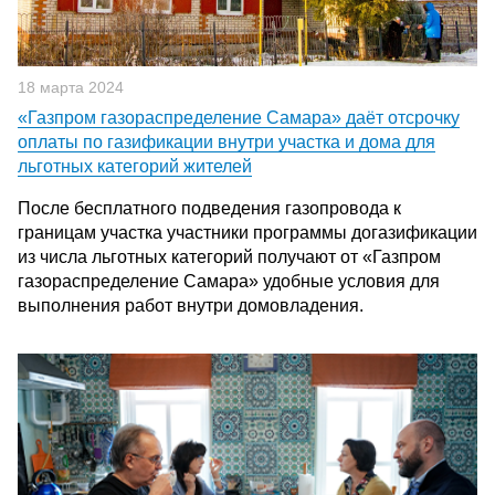
18 марта 2024
«Газпром газораспределение Самара» даёт отсрочку
оплаты по газификации внутри участка и дома для
льготных категорий жителей
После бесплатного подведения газопровода к
границам участка участники программы догазификации
из числа льготных категорий получают от «Газпром
газораспределение Самара» удобные условия для
выполнения работ внутри домовладения.