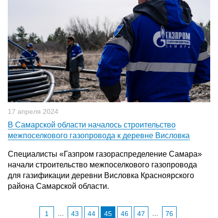
17 апреля 2024
В Самарской области началось строительство
межпоселкового газопровода к деревне Висловка
Специалисты «Газпром газораспределение Самара»
начали строительство межпоселкового газопровода
для газификации деревни Висловка Красноярского
района Самарской области.
...
...
1
43
44
45
46
47
76